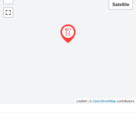
Leaflet | ©
OpenStreetMap
contributors