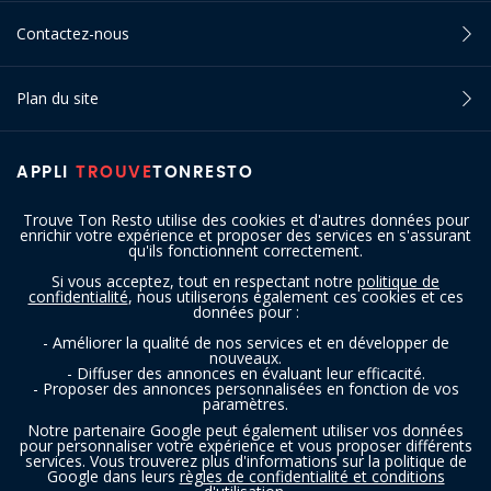
Contactez-nous
Plan du site
APPLI
TROUVE
TONRESTO
Trouve Ton Resto utilise des cookies et d'autres données pour
enrichir votre expérience et proposer des services en s'assurant
qu'ils fonctionnent correctement.
Si vous acceptez, tout en respectant notre
politique de
confidentialité
, nous utiliserons également ces cookies et ces
SUIVEZ-NOUS
données pour :
- Améliorer la qualité de nos services et en développer de
nouveaux.
- Diffuser des annonces en évaluant leur efficacité.
- Proposer des annonces personnalisées en fonction de vos
paramètres.
Notre partenaire Google peut également utiliser vos données
pour personnaliser votre expérience et vous proposer différents
services. Vous trouverez plus d'informations sur la politique de
Copyright © 2016 - 2026 trouvetonresto.be ‐ Tous droits réservés | JDC
Google dans leurs
règles de confidentialité et conditions