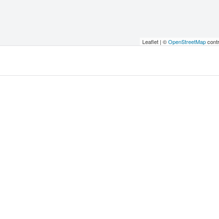
Leaflet | ©
OpenStreetMap
contr