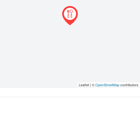
Leaflet | ©
OpenStreetMap
contributors