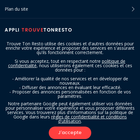
Plan du site
APPLI
TROUVE
TONRESTO
Trouve Ton Resto utilise des cookies et d'autres données pour
enrichir votre expérience et proposer des services en s'assurant
qu'ils fonctionnent correctement.
Si vous acceptez, tout en respectant notre
politique de
confidentialité
, nous utiliserons également ces cookies et ces
SUIVEZ-NOUS
données pour :
- Améliorer la qualité de nos services et en développer de
nouveaux.
- Diffuser des annonces en évaluant leur efficacité.
- Proposer des annonces personnalisées en fonction de vos
paramètres.
Notre partenaire Google peut également utiliser vos données
pour personnaliser votre expérience et vous proposer différents
services. Vous trouverez plus d'informations sur la politique de
Copyright © 2016 - 2026 trouvetonresto.be ‐ Tous droits réservés | JDC
Google dans leurs
règles de confidentialité et conditions
d'utilisation
.
Resto SRL | Rue de Mettet 12 - 5640 Mettet (Belgique)
J'accepte