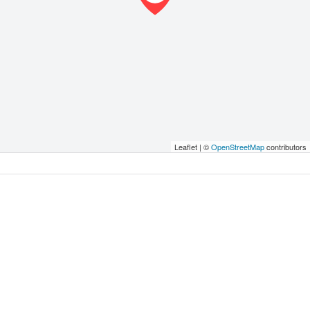
Leaflet | ©
OpenStreetMap
contributors