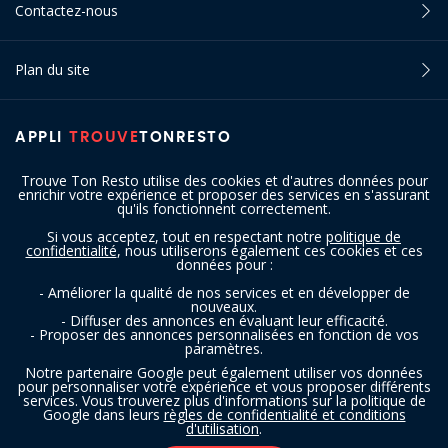
Contactez-nous
Plan du site
APPLI
TROUVE
TONRESTO
Trouve Ton Resto utilise des cookies et d'autres données pour
enrichir votre expérience et proposer des services en s'assurant
qu'ils fonctionnent correctement.
Si vous acceptez, tout en respectant notre
politique de
confidentialité
, nous utiliserons également ces cookies et ces
SUIVEZ-NOUS
données pour :
- Améliorer la qualité de nos services et en développer de
nouveaux.
- Diffuser des annonces en évaluant leur efficacité.
- Proposer des annonces personnalisées en fonction de vos
paramètres.
Notre partenaire Google peut également utiliser vos données
pour personnaliser votre expérience et vous proposer différents
services. Vous trouverez plus d'informations sur la politique de
Copyright © 2016 - 2026 trouvetonresto.be ‐ Tous droits réservés | JDC
Google dans leurs
règles de confidentialité et conditions
d'utilisation
.
Resto SRL | Rue de Mettet 12 - 5640 Mettet (Belgique)