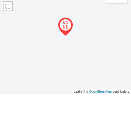
Leaflet | ©
OpenStreetMap
contributors