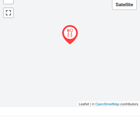
Leaflet | ©
OpenStreetMap
contributors