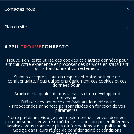
Contactez-nous
Plan du site
APPLI
TROUVE
TONRESTO
Trouve Ton Resto utilise des cookies et d'autres données pour
enrichir votre expérience et proposer des services en s'assurant
qu'ils fonctionnent correctement.
Si vous acceptez, tout en respectant notre
politique de
confidentialité
, nous utiliserons également ces cookies et ces
SUIVEZ-NOUS
données pour :
- Améliorer la qualité de nos services et en développer de
nouveaux.
- Diffuser des annonces en évaluant leur efficacité.
- Proposer des annonces personnalisées en fonction de vos
paramètres.
Notre partenaire Google peut également utiliser vos données
pour personnaliser votre expérience et vous proposer différents
services. Vous trouverez plus d'informations sur la politique de
Copyright © 2016 - 2026 trouvetonresto.be ‐ Tous droits réservés | JDC
Google dans leurs
règles de confidentialité et conditions