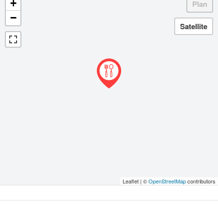
+
−
Leaflet | ©
OpenStreetMap
contributors