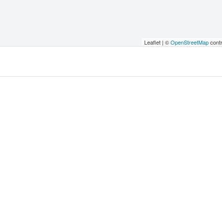
Leaflet | ©
OpenStreetMap
contr