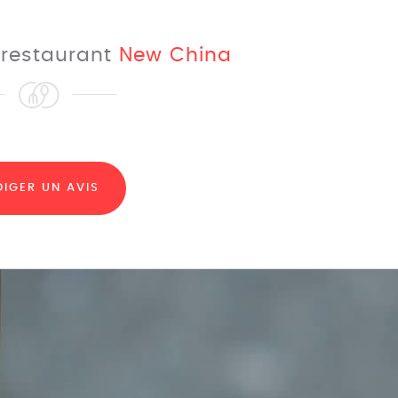
e restaurant
New China
DIGER UN AVIS