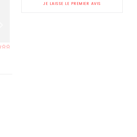
JE LAISSE LE PREMIER AVIS
Wok City
La Bourse
Restaurant à Boussu
- À 9,4 km
Restaurant à Qui