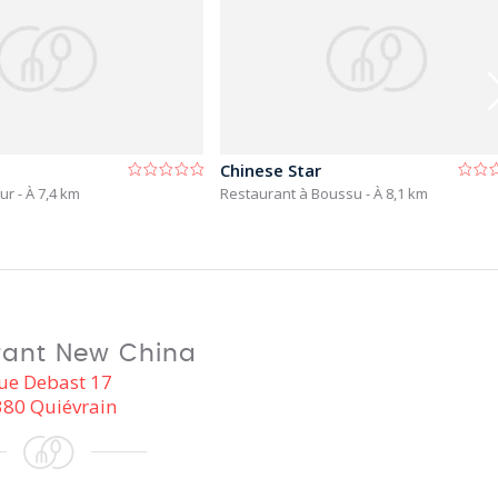
Chinese Star
ur
- À 7,4 km
Restaurant à Boussu
- À 8,1 km
rant New China
ue Debast 17
80 Quiévrain