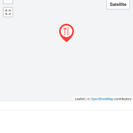
Leaflet | ©
OpenStreetMap
contributors