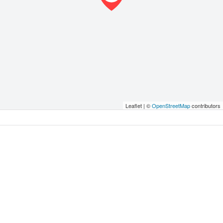
Leaflet | ©
OpenStreetMap
contributors