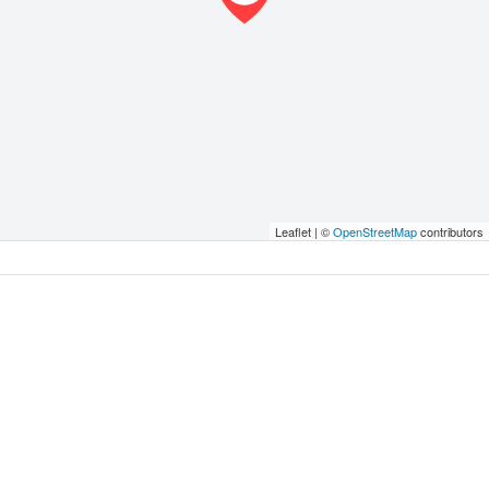
Leaflet | ©
OpenStreetMap
contributors