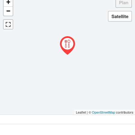
+
−
Leaflet | ©
OpenStreetMap
contributors