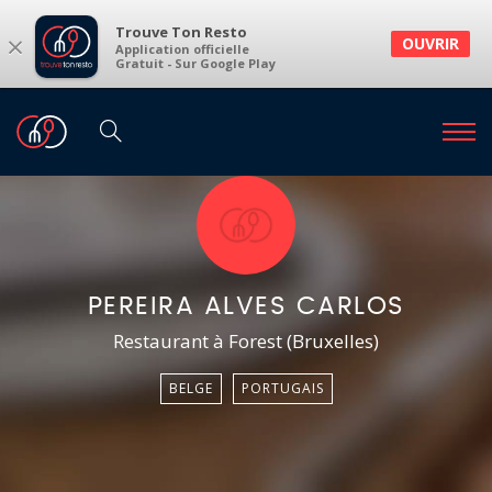
Trouve Ton Resto
×
OUVRIR
Application officielle
Gratuit - Sur Google Play
PEREIRA ALVES CARLOS
Restaurant à Forest (Bruxelles)
BELGE
PORTUGAIS