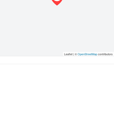
Leaflet | ©
OpenStreetMap
contributors