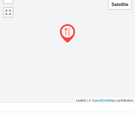
Leaflet | ©
OpenStreetMap
contributors