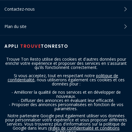
Contactez-nous
Plan du site
APPLI
TROUVE
TONRESTO
Trouve Ton Resto utilise des cookies et d'autres données pour
enrichir votre expérience et proposer des services en s'assurant
qu'ils fonctionnent correctement.
Si vous acceptez, tout en respectant notre
politique de
confidentialité
, nous utiliserons également ces cookies et ces
SUIVEZ-NOUS
données pour :
- Améliorer la qualité de nos services et en développer de
nouveaux.
- Diffuser des annonces en évaluant leur efficacité.
- Proposer des annonces personnalisées en fonction de vos
paramètres.
Notre partenaire Google peut également utiliser vos données
pour personnaliser votre expérience et vous proposer différents
services. Vous trouverez plus d'informations sur la politique de
Copyright © 2016 - 2026 trouvetonresto.be ‐ Tous droits réservés | JDC
Google dans leurs
règles de confidentialité et conditions