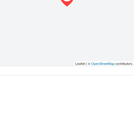
Leaflet | ©
OpenStreetMap
contributors