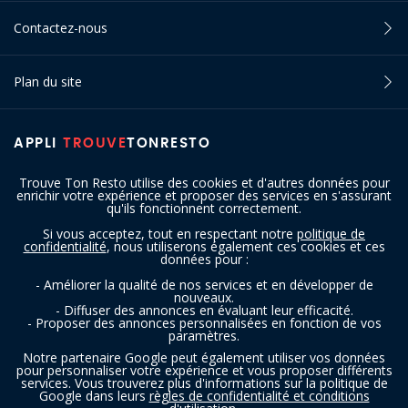
Contactez-nous
Plan du site
APPLI
TROUVE
TONRESTO
Trouve Ton Resto utilise des cookies et d'autres données pour
enrichir votre expérience et proposer des services en s'assurant
qu'ils fonctionnent correctement.
Si vous acceptez, tout en respectant notre
politique de
confidentialité
, nous utiliserons également ces cookies et ces
SUIVEZ-NOUS
données pour :
- Améliorer la qualité de nos services et en développer de
nouveaux.
- Diffuser des annonces en évaluant leur efficacité.
- Proposer des annonces personnalisées en fonction de vos
paramètres.
Notre partenaire Google peut également utiliser vos données
pour personnaliser votre expérience et vous proposer différents
services. Vous trouverez plus d'informations sur la politique de
Copyright © 2016 - 2026 trouvetonresto.be ‐ Tous droits réservés | JDC
Google dans leurs
règles de confidentialité et conditions