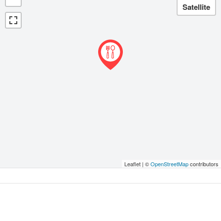
Leaflet | ©
OpenStreetMap
contributors