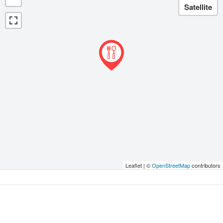
Leaflet | ©
OpenStreetMap
contributors