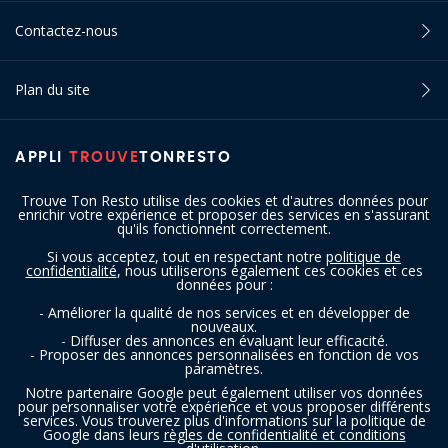
Contactez-nous
Plan du site
APPLI
TROUVE
TONRESTO
Trouve Ton Resto utilise des cookies et d'autres données pour
enrichir votre expérience et proposer des services en s'assurant
qu'ils fonctionnent correctement.
Si vous acceptez, tout en respectant notre
politique de
confidentialité
, nous utiliserons également ces cookies et ces
SUIVEZ-NOUS
données pour :
- Améliorer la qualité de nos services et en développer de
nouveaux.
- Diffuser des annonces en évaluant leur efficacité.
- Proposer des annonces personnalisées en fonction de vos
paramètres.
Notre partenaire Google peut également utiliser vos données
pour personnaliser votre expérience et vous proposer différents
services. Vous trouverez plus d'informations sur la politique de
Copyright © 2016 - 2026 trouvetonresto.be ‐ Tous droits réservés | JDC
Google dans leurs
règles de confidentialité et conditions