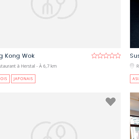
g Kong Wok
Su
taurant à Herstal
- À 6,7 km
R
OIS
JAPONAIS
AS