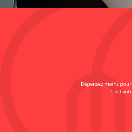
Dépensez moins pour pr
C'est vot