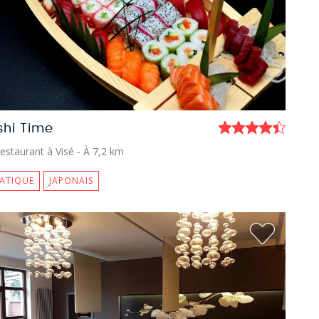
shi Time
estaurant à Visé
- À 7,2 km
IATIQUE
JAPONAIS