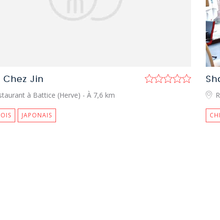
 Chez Jin
Sh
taurant à Battice (Herve)
- À 7,6 km
R
OIS
JAPONAIS
CH