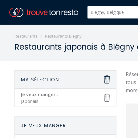
Restaurants
Restaurants Blégny
Restaurants japonais à Blégny 
Réser
MA SÉLECTION
tous 
mome
Je veux manger :
Japonais
JE VEUX MANGER...