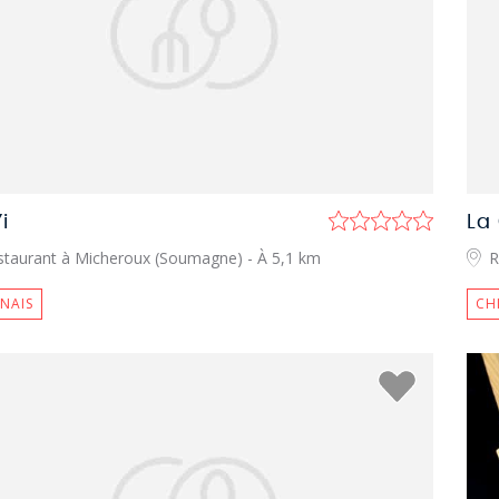
i
La
staurant à Micheroux (Soumagne)
- À 5,1 km
R
NAIS
CH