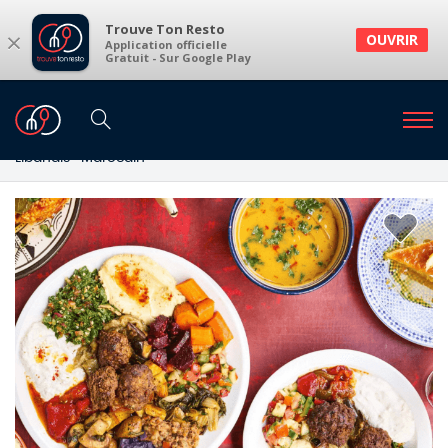
Trouve Ton Resto
×
OUVRIR
Application officielle
Gratuit - Sur Google Play
Restaurants
Restaurants Bruxelles
Restaurants à Bruxelles et environs
Libanais · Marocain