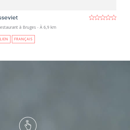
sseviet
estaurant à Bruges
- À 6,9 km
ALIEN
FRANÇAIS