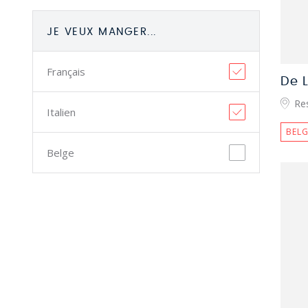
JE VEUX MANGER...
Français
De 
Re
Italien
BELG
Belge