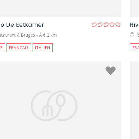
tro De Eetkamer
Ri
staurant à Bruges
- À 6,2 km
R
E
FRANÇAIS
ITALIEN
FR