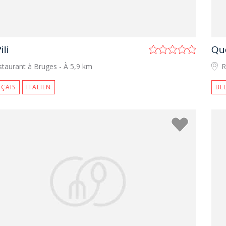
ili
Qu
staurant à Bruges
- À 5,9 km
R
ÇAIS
ITALIEN
BE