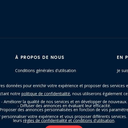
À PROPOS DE NOUS
EN 
Conditions générales d'utilisation
Je sui
Politique de confidentialité
Conta
res données pour enrichir votre expérience et proposer des services e
Blog
Plan d
ectant notre
politique de confidentialité
, nous utiliserons également c
- Améliorer la qualité de nos services et en développer de nouveaux.
- Diffuser des annonces en évaluant leur efficacité.
 Proposer des annonces personnalisées en fonction de vos paramètre
personnaliser votre expérience et vous proposer différents services. 
leurs
règles de confidentialité et conditions d'utilisation
.
trouvetonresto.be ‐ Tous droits réservés | JDC Resto SRL | Rue de Mettet 12