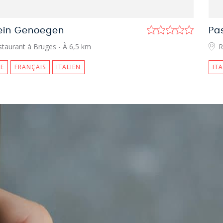
lein Genoegen
Pa
staurant à Bruges
- À 6,5 km
R
E
FRANÇAIS
ITALIEN
IT