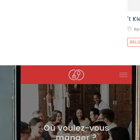
't K
Re
BELG