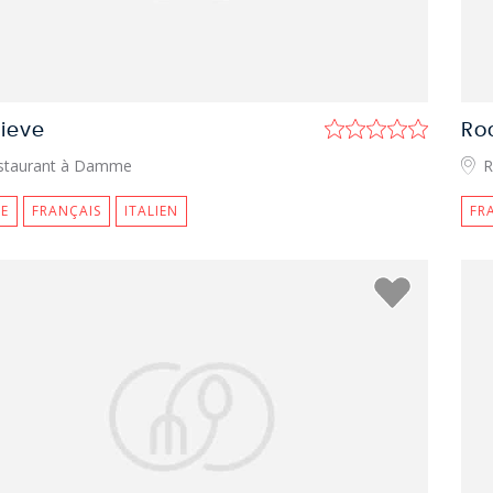
Lieve
Ro
staurant à Damme
R
E
FRANÇAIS
ITALIEN
FR