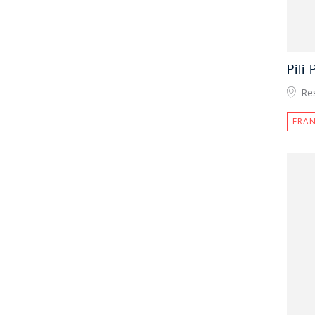
Pili P
Re
FRAN