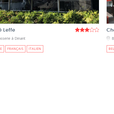
 Leffe
Ch
sserie à Dinant
B
E
FRANÇAIS
ITALIEN
BE