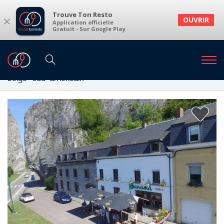
Trouve Ton Resto
×
OUVRIR
Application officielle
Gratuit - Sur Google Play
Restaurants
Restaurants Dinant
Restaurants à Dinant et environs
Belge · Sud-américain