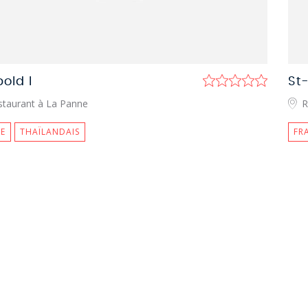
old I
St
staurant à La Panne
R
E
THAÏLANDAIS
FR