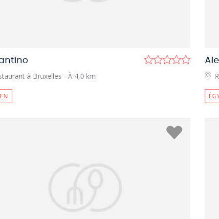
antino
Al
taurant à Bruxelles
- À 4,0 km
R
IEN
ÉG