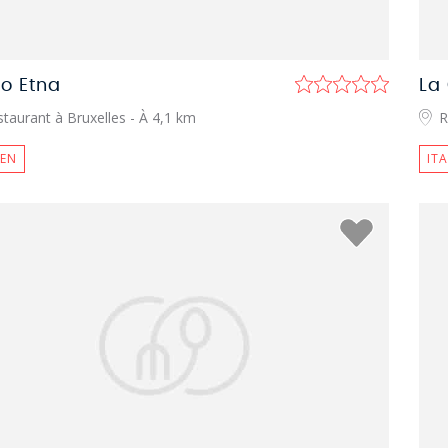
to Etna
La
taurant à Bruxelles
- À 4,1 km
R
IEN
IT