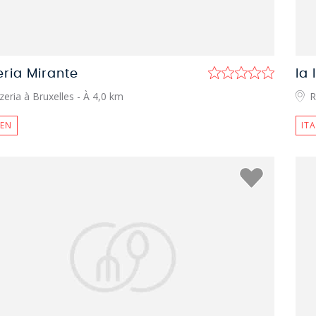
eria Mirante
la 
zeria à Bruxelles
- À 4,0 km
R
IEN
IT