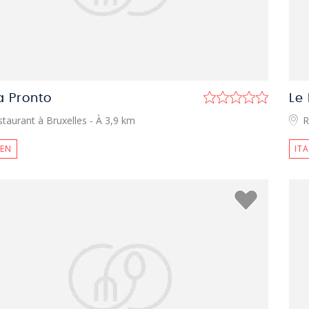
a Pronto
Le 
taurant à Bruxelles
- À 3,9 km
R
IEN
IT