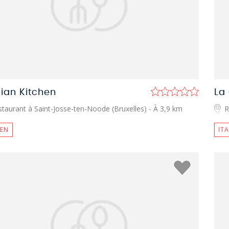
ian Kitchen
La
taurant à Saint-Josse-ten-Noode (Bruxelles)
- À 3,9 km
R
IEN
IT