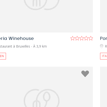
eria Winehouse
Po
taurant à Bruxelles
- À 3,9 km
R
IEN
IT