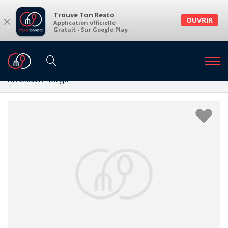
Trouve Ton Resto
×
OUVRIR
Application officielle
Gratuit - Sur Google Play
Restaurants
Restaurants Haren
Restaurants à Haren Bruxelles et environs
Américain · Belge