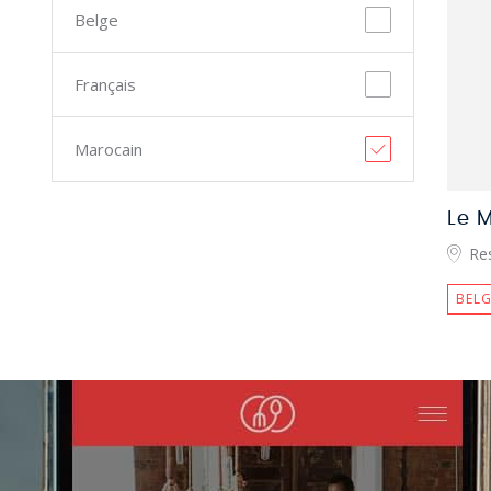
Belge
Français
Marocain
Le M
Re
BELG