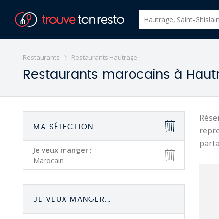
Restaurants
Restaurants Hautrage
Restaurants marocains à Hautr
Réser
MA SÉLECTION
repre
part
Je veux manger :
Marocain
JE VEUX MANGER...