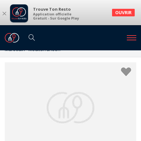
Trouve Ton Resto
×
OUVRIR
Application officielle
Gratuit - Sur Google Play
Restaurants
Restaurants Holsbeek
Restaurants à Holsbeek et environs
Marocain · Méditerranéen