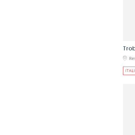
Trob
Re
ITAL