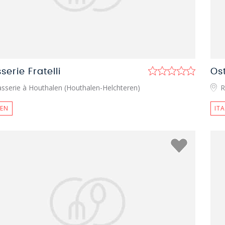
serie Fratelli
Os
asserie à Houthalen (Houthalen-Helchteren)
R
IEN
IT