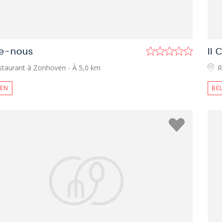
re-nous
Il 
staurant à Zonhoven
- À 5,0 km
R
IEN
BE