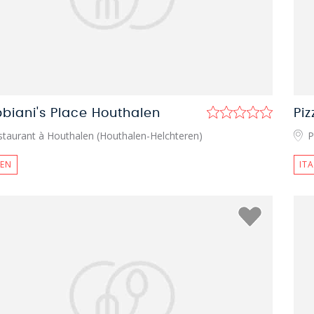
biani's Place Houthalen
Piz
staurant à Houthalen (Houthalen-Helchteren)
P
IEN
IT