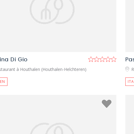
ina Di Gio
Pa
staurant à Houthalen (Houthalen-Helchteren)
R
IEN
IT