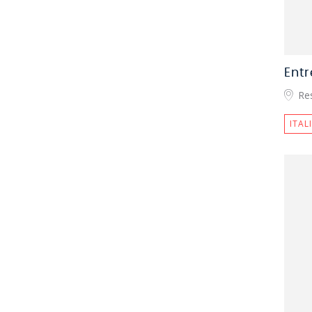
Ent
Re
ITAL