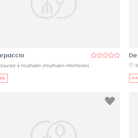
arpaccio
De
staurant à Houthalen (Houthalen-Helchteren)
R
IEN
IT