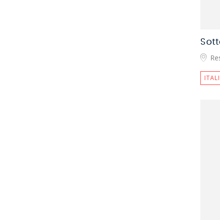
Sot
Re
ITAL