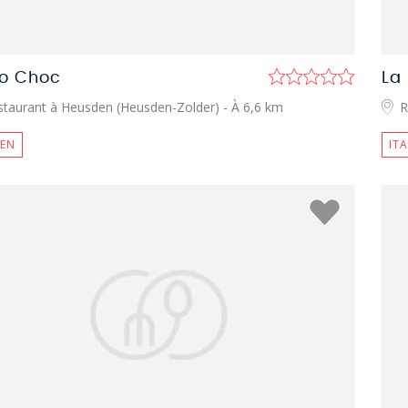
to Choc
La
staurant à Heusden (Heusden-Zolder)
- À 6,6 km
R
IEN
IT