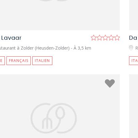
 Lavaar
Da
staurant à Zolder (Heusden-Zolder)
- À 3,5 km
R
E
FRANÇAIS
ITALIEN
IT