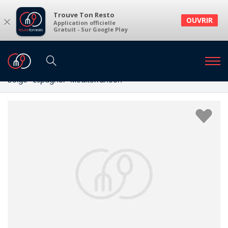
Trouve Ton Resto
×
OUVRIR
Application officielle
Gratuit - Sur Google Play
Restaurants
Restaurants Hulshout
Restaurants à Hulshout et environs
Belge · Espagnol · Méditerranéen