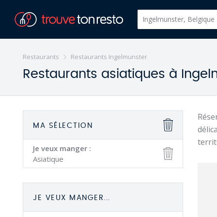
Restaurants
Restaurants Ingelmunster
Restaurants asiatiques à Ingel
Réser
MA SÉLECTION
délic
terri
Je veux manger :
Asiatique
JE VEUX MANGER...