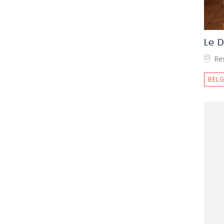
Le 
Res
BELG