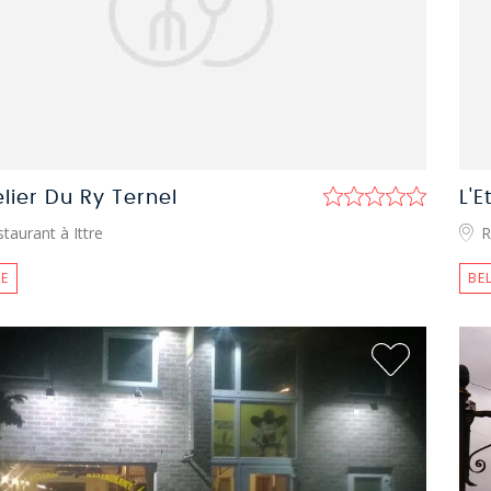
elier Du Ry Ternel
L'E
taurant à Ittre
R
E
BE