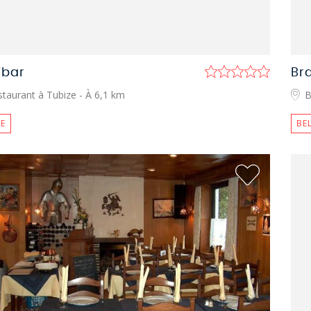
ibar
Br
staurant à Tubize
- À 6,1 km
B
E
BE