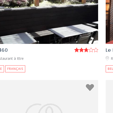
1460
Le
taurant à Ittre
R
E
FRANÇAIS
BE