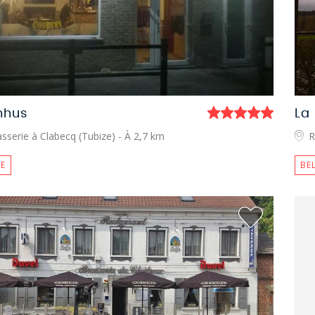
hus
La
sserie à Clabecq (Tubize)
- À 2,7 km
R
E
BE