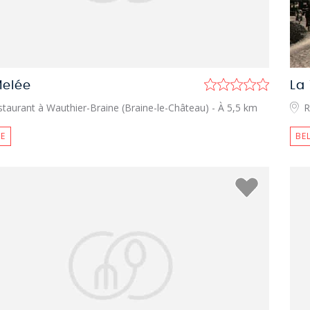
Melée
La
staurant à Wauthier-Braine (Braine-le-Château)
- À 5,5 km
R
E
BE