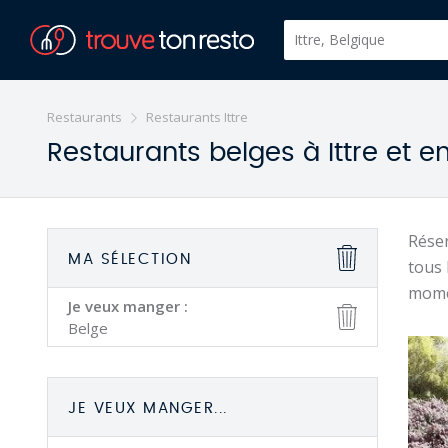
Restaurants
Restaurants Ittre
Restaurants belges à Ittre et e
Réser
MA SÉLECTION
tous 
mome
Je veux manger :
Belge
JE VEUX MANGER...