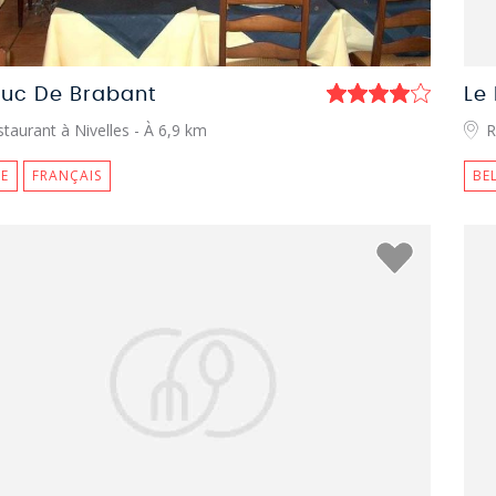
Duc De Brabant
Le 
taurant à Nivelles
- À 6,9 km
R
E
FRANÇAIS
BE