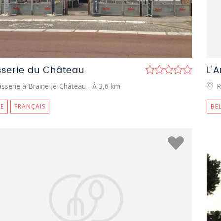
sserie du Château
L'A
asserie à Braine-le-Château
- À 3,6 km
R
E
FRANÇAIS
BE