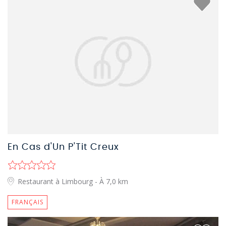
En Cas d'Un P'Tit Creux
Restaurant à Limbourg
- À 7,0 km
FRANÇAIS