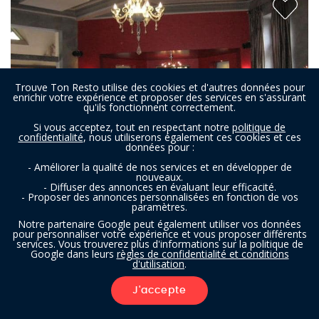
Trouve Ton Resto utilise des cookies et d'autres données pour
enrichir votre expérience et proposer des services en s'assurant
qu'ils fonctionnent correctement.
Si vous acceptez, tout en respectant notre
politique de
confidentialité
, nous utiliserons également ces cookies et ces
données pour :
- Améliorer la qualité de nos services et en développer de
nouveaux.
- Diffuser des annonces en évaluant leur efficacité.
- Proposer des annonces personnalisées en fonction de vos
paramètres.
La Croustade
Notre partenaire Google peut également utiliser vos données
pour personnaliser votre expérience et vous proposer différents
services. Vous trouverez plus d'informations sur la politique de
Google dans leurs
règles de confidentialité et conditions
Restaurant à Heusy (Verviers)
- À 7,1 km
d'utilisation
.
FRANÇAIS
J'accepte
FILTRES