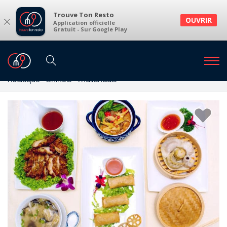
Trouve Ton Resto
×
OUVRIR
Application officielle
Gratuit - Sur Google Play
Restaurants
Restaurants Liège
Restaurants à Liège et environs
Asiatique · Chinois · Thaïlandais