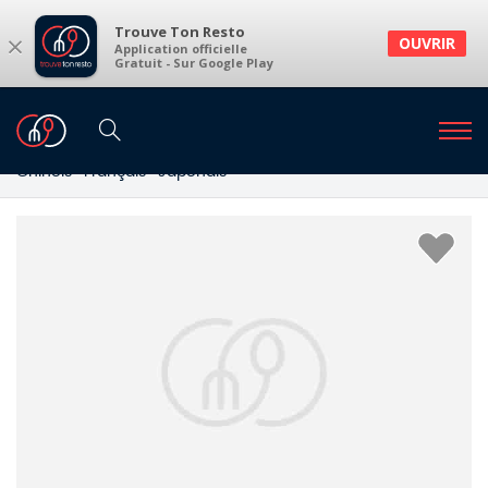
Trouve Ton Resto
×
OUVRIR
Application officielle
Gratuit - Sur Google Play
Restaurants
Restaurants Liège
Restaurants à Liège et environs
Chinois · Français · Japonais