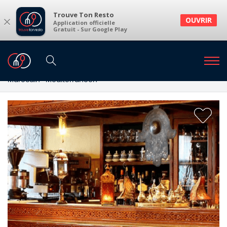
Trouve Ton Resto
×
OUVRIR
Application officielle
Gratuit - Sur Google Play
Restaurants
Restaurants Lodelinsart
Restaurants à Lodelinsart Charleroi et environs
Marocain · Méditerranéen