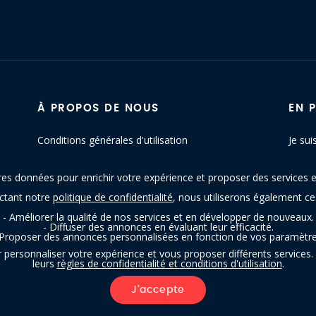
À PROPOS DE NOUS
EN 
Conditions générales d'utilisation
Je sui
Politique de confidentialité
Conta
res données pour enrichir votre expérience et proposer des services e
Blog
Plan d
ectant notre
politique de confidentialité
, nous utiliserons également c
- Améliorer la qualité de nos services et en développer de nouveaux.
- Diffuser des annonces en évaluant leur efficacité.
 Proposer des annonces personnalisées en fonction de vos paramètre
personnaliser votre expérience et vous proposer différents services. 
leurs
règles de confidentialité et conditions d'utilisation
.
trouvetonresto.be ‐ Tous droits réservés | JDC Resto SRL | Rue de Mettet 12
J'accepte