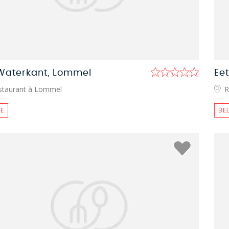
Waterkant, Lommel
Ee
staurant à Lommel
R
E
BE