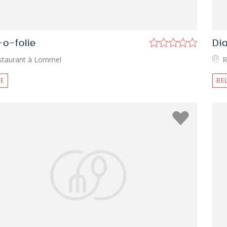
-o-folie
Di
staurant à Lommel
R
E
BE