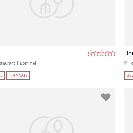
He
staurant à Lommel
R
E
FRANÇAIS
BE