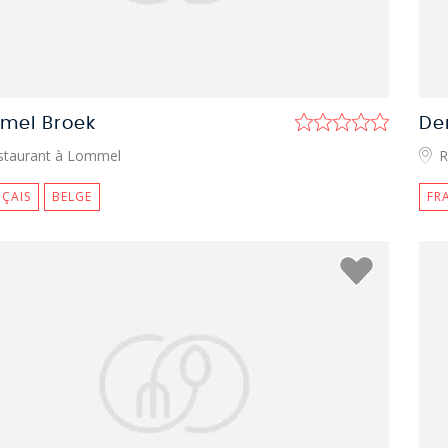
mel Broek
De
staurant à Lommel
R
ÇAIS
BELGE
FR