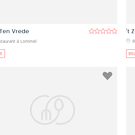
 Ten Vrede
't 
staurant à Lommel
R
E
BE