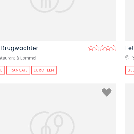
 Brugwachter
Ee
staurant à Lommel
R
E
FRANÇAIS
EUROPÉEN
BE