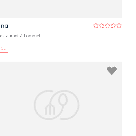
ana
estaurant à Lommel
LGE