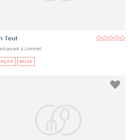
n Teut
estaurant à Lommel
ANÇAIS
BELGE