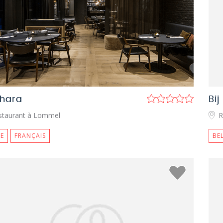
hara
Bi
staurant à Lommel
R
E
FRANÇAIS
BE