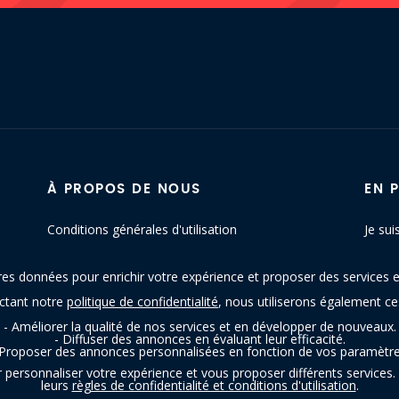
À PROPOS DE NOUS
EN 
Conditions générales d'utilisation
Je sui
Politique de confidentialité
Conta
res données pour enrichir votre expérience et proposer des services e
Blog
Plan d
ectant notre
politique de confidentialité
, nous utiliserons également c
- Améliorer la qualité de nos services et en développer de nouveaux.
- Diffuser des annonces en évaluant leur efficacité.
 Proposer des annonces personnalisées en fonction de vos paramètre
personnaliser votre expérience et vous proposer différents services. 
leurs
règles de confidentialité et conditions d'utilisation
.
trouvetonresto.be ‐ Tous droits réservés | JDC Resto SRL | Rue de Mettet 12