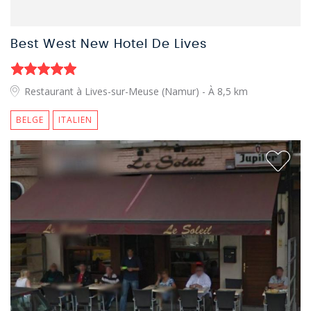
Best West New Hotel De Lives
Restaurant à Lives-sur-Meuse (Namur)
- À 8,5 km
BELGE
ITALIEN