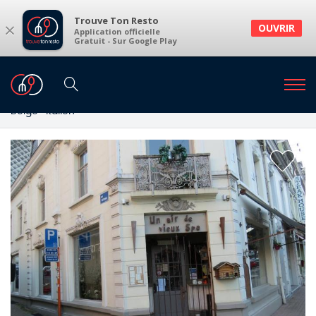
Trouve Ton Resto
×
OUVRIR
Application officielle
Gratuit - Sur Google Play
Restaurants
Restaurants Spa
Restaurants à Spa et environs
Belge · Italien