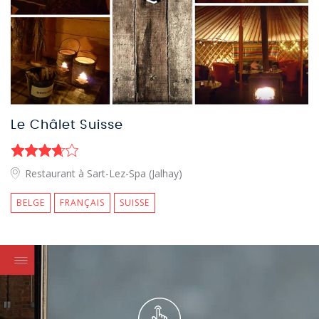
Le Châlet Suisse
Restaurant à Sart-Lez-Spa (Jalhay)
BELGE
FRANÇAIS
SUISSE