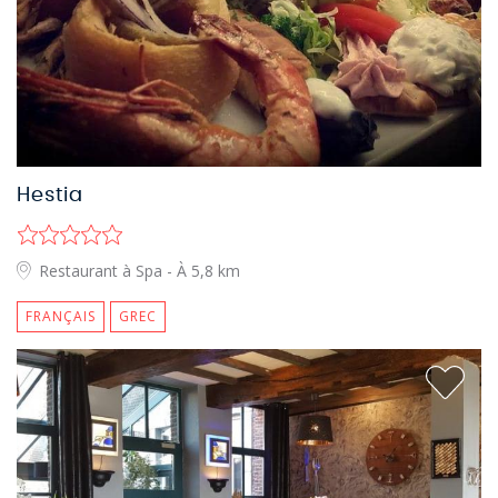
Hestia
Restaurant à Spa
- À 5,8 km
FRANÇAIS
GREC