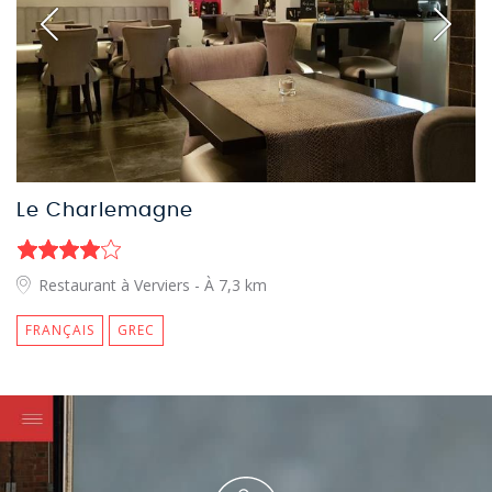
Le Charlemagne
Restaurant à Verviers
- À 7,3 km
FRANÇAIS
GREC