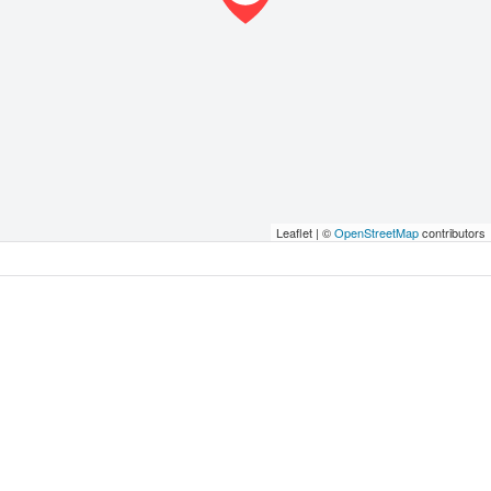
Leaflet | ©
OpenStreetMap
contributors