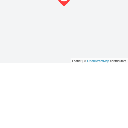
Leaflet | ©
OpenStreetMap
contributors