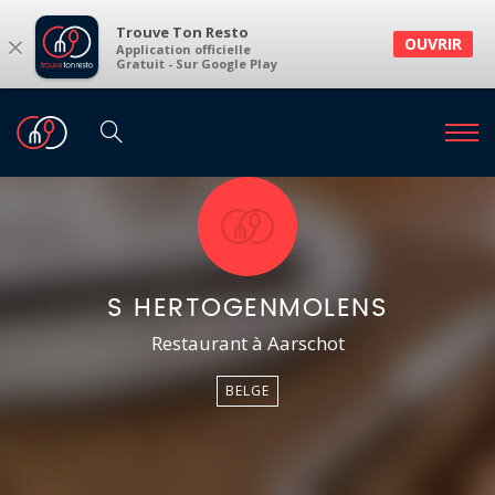
Trouve Ton Resto
×
OUVRIR
Application officielle
Gratuit - Sur Google Play
S HERTOGENMOLENS
Restaurant à Aarschot
BELGE