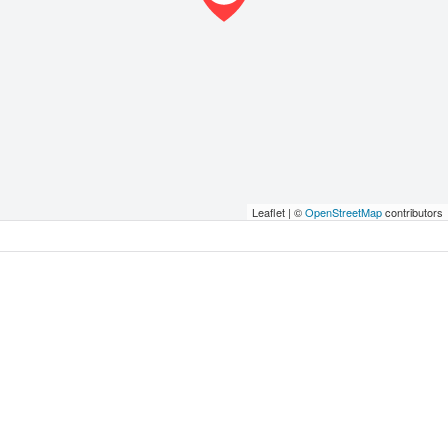
Leaflet | ©
OpenStreetMap
contributors