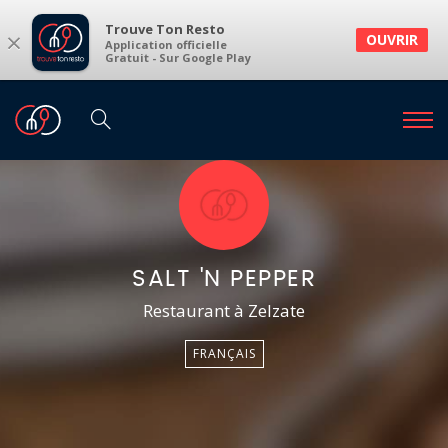
Trouve Ton Resto
×
OUVRIR
Application officielle
Gratuit - Sur Google Play
SALT 'N PEPPER
Restaurant à Zelzate
FRANÇAIS