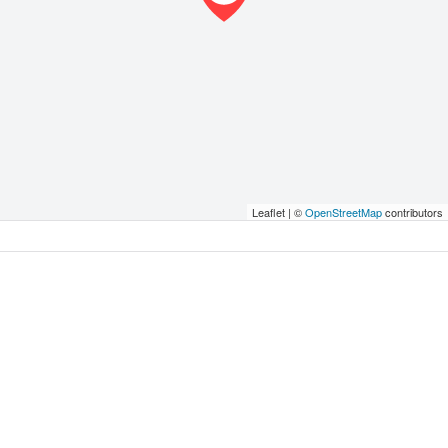
Leaflet | ©
OpenStreetMap
contributors