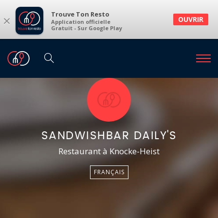
Trouve Ton Resto
×
OUVRIR
Application officielle
Gratuit - Sur Google Play
SANDWISHBAR DAILY'S
Restaurant à Knocke-Heist
FRANÇAIS