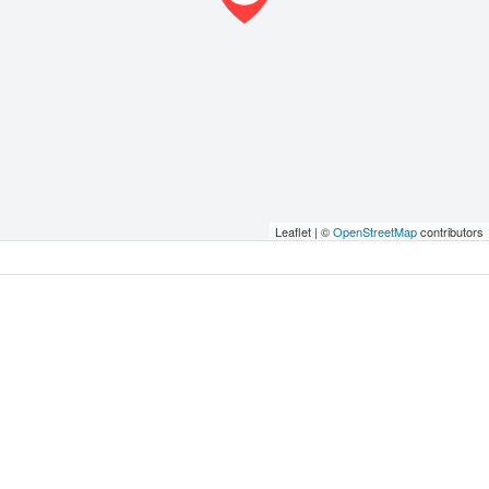
Leaflet | ©
OpenStreetMap
contributors