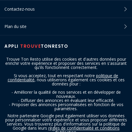
Contactez-nous
Plan du site
APPLI
TROUVE
TONRESTO
Trouve Ton Resto utilise des cookies et d'autres données pour
enrichir votre expérience et proposer des services en s'assurant
qu'ils fonctionnent correctement.
Si vous acceptez, tout en respectant notre
politique de
confidentialité
, nous utiliserons également ces cookies et ces
SUIVEZ-NOUS
données pour :
- Améliorer la qualité de nos services et en développer de
nouveaux.
- Diffuser des annonces en évaluant leur efficacité.
- Proposer des annonces personnalisées en fonction de vos
paramètres.
Notre partenaire Google peut également utiliser vos données
pour personnaliser votre expérience et vous proposer différents
services. Vous trouverez plus d'informations sur la politique de
Copyright © 2016 - 2026 trouvetonresto.be ‐ Tous droits réservés | JDC
Google dans leurs
règles de confidentialité et conditions