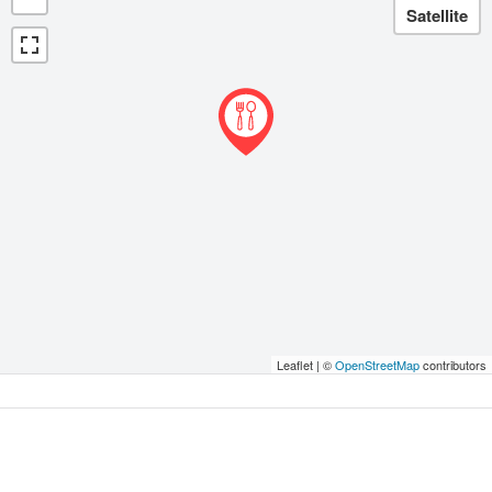
Leaflet | ©
OpenStreetMap
contributors