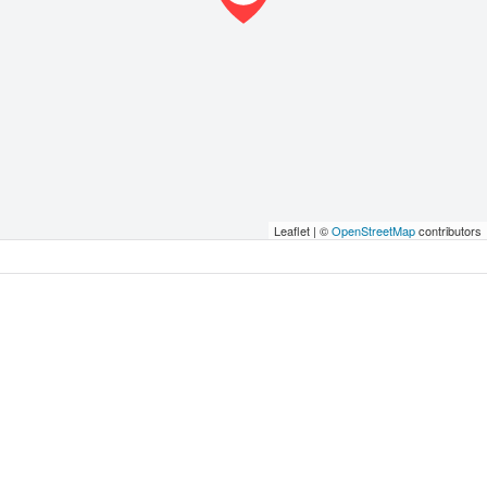
Leaflet | ©
OpenStreetMap
contributors