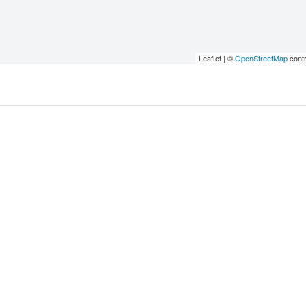
Leaflet | ©
OpenStreetMap
contr