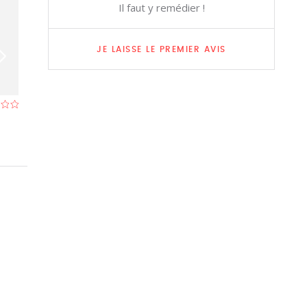
Il faut y remédier !
JE LAISSE LE PREMIER AVIS
Anar Kali
Sofitel Brusse
Restaurant à Ixelles (Bruxelles)
- À 0,5 km
Restaurant à Ette